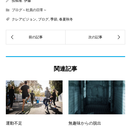
投稿者:
伊藤
ブログ～社員の日常～
クレアビジョン
,
ブログ
,
季節
,
春夏秋冬
関連記事
運動不足
無趣味からの脱出