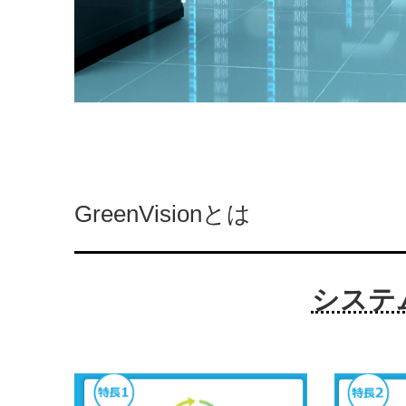
GreenVisionとは
システ