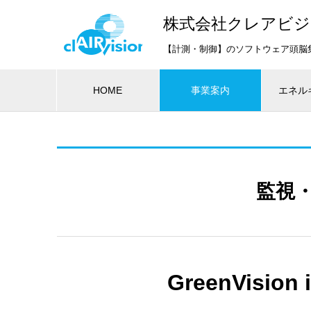
株式会社クレアビ
【計測・制御】のソフトウェア頭脳
HOME
事業案内
エネル
監視
GreenVisi