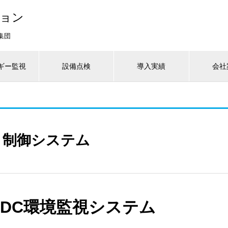
ジョン
集団
ギー監視
設備点検
導入実績
会社
・制御システム
on iDC環境監視システム